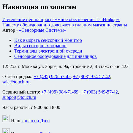
Навигация по записям
Изменение цен на программное обеспечение ТачИнформ
Нашему оборудованию доверяют в главном магазине страны
Автор -
«Сенсорные Системы»
Как выбрать сенсорный монитор
Виды сенсорных экранов
Терминалы электронной очереди
Сенсорное оборудование для инвалидов
125252 г. Москва ул. Зорге, д. 9а, строение 2, 4 этаж, офис 423
Отдел продаж:
+7 (495) 926-57-42
,
+7 (903) 974-57-42
,
sale@touch.ru
Сервисный центр:
+7 (495) 984-71-69
,
+7 (903) 549-57-42
,
support@touch.ru
Часы работы: c 9.00 до 18.00
Наш
канал на Дзен