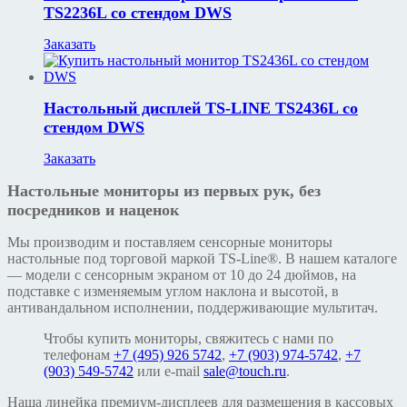
TS2236L со стендом DWS
Заказать
Настольный дисплей TS-LINE TS2436L со
стендом DWS
Заказать
Настольные мониторы из первых рук, без
посредников и наценок
Мы производим и поставляем сенсорные мониторы
настольные под торговой маркой TS-Line®. В нашем каталоге
— модели с сенсорным экраном от 10 до 24 дюймов, на
подставке с изменяемым углом наклона и высотой, в
антивандальном исполнении, поддерживающие мультитач.
Чтобы купить мониторы, свяжитесь с нами по
телефонам
+7 (495) 926 5742
,
+7 (903) 974-5742
,
+7
(903) 549-5742
или e-mail
sale@touch.ru
.
Наша линейка премиум-дисплеев для размещения в кассовых