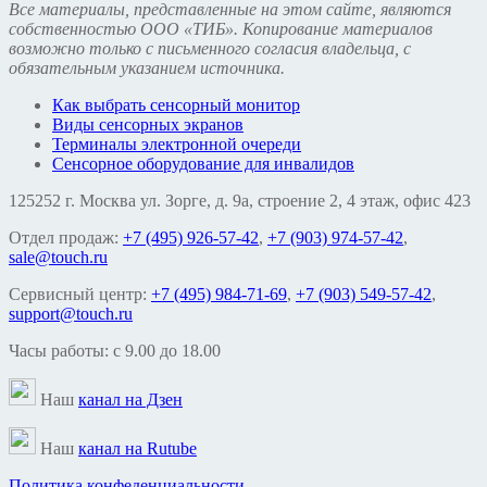
Все материалы, представленные на этом сайте, являются
собственностью ООО «ТИБ». Копирование материалов
возможно только с письменного согласия владельца, с
обязательным указанием источника.
Как выбрать сенсорный монитор
Виды сенсорных экранов
Терминалы электронной очереди
Сенсорное оборудование для инвалидов
125252 г. Москва ул. Зорге, д. 9а, строение 2, 4 этаж, офис 423
Отдел продаж:
+7 (495) 926-57-42
,
+7 (903) 974-57-42
,
sale@touch.ru
Сервисный центр:
+7 (495) 984-71-69
,
+7 (903) 549-57-42
,
support@touch.ru
Часы работы: c 9.00 до 18.00
Наш
канал на Дзен
Наш
канал на Rutube
Политика конфеденциальности