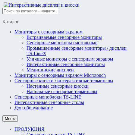
Перейти
к
содержимому
Каталог
Мониторы с сенсорным экраном
Встраиваемые сенсорные мониторы
Сенсорные мониторы настольные
Промышленные сенсорные мониторы / дисплеи
TS-Line®
Уличные мониторы с сенсорным экраном
Интерактивные сенсорные мониторы
Медицинские дисплеи
Мониторы с сенсорным экраном Microtouch
Сенсорные киоски / интерактивные терминалы
Настенные сенсорные киоски
Напольные сенсорные терминалы
Сенсорные моноблоки TS-LINE
Интерактивные сенсорные столы
Доп.оборудование
Меню
ПРОДУКЦИЯ
Сенсорные киоски TS-LINE