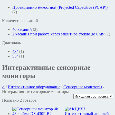
Проекционно-ёмкостной (Projected Capacitive (PCAP))
(2)
Количество касаний
40 касаний
(2)
2 касания при работе через защитное стекло до 6 мм
(1)
Диагональ
43"
(1)
55"
(1)
Интерактивные сенсорные
мониторы
⌂
/
Интерактивное оборудование
/
Сенсорные мониторы
/
Интерактивные сенсорные мониторы
Показано 2 товаров