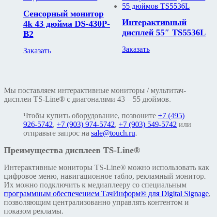
Сенсорный монитор
Интерактивный
4k 43 дюйма DS-430P-
дисплей 55″ TS5536L
B2
Заказать
Заказать
Мы поставляем интерактивные мониторы / мультитач-
дисплеи TS-Line® с диагоналями 43 – 55 дюймов.
Чтобы купить оборудование, позвоните
+7 (495)
926-5742
,
+7 (903) 974-5742
,
+7 (903) 549-5742
или
отправьте запрос на
sale@touch.ru
.
Преимущества дисплеев TS-Line®
Интерактивные мониторы TS-Line® можно использовать как
цифровое меню, навигационное табло, рекламный монитор.
Их можно подключить к медиаплееру со специальным
программным обеспечением ТачИнформ® для Digital Signage
,
позволяющим централизованно управлять контентом и
показом рекламы.