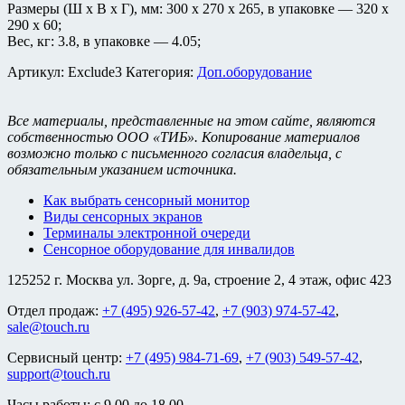
Размеры (Ш x В x Г), мм: 300 х 270 х 265, в упаковке — 320 х
290 х 60;
Вес, кг: 3.8, в упаковке — 4.05;
Артикул:
Exclude3
Категория:
Доп.оборудование
Все материалы, представленные на этом сайте, являются
собственностью ООО «ТИБ». Копирование материалов
возможно только с письменного согласия владельца, с
обязательным указанием источника.
Как выбрать сенсорный монитор
Виды сенсорных экранов
Терминалы электронной очереди
Сенсорное оборудование для инвалидов
125252 г. Москва ул. Зорге, д. 9а, строение 2, 4 этаж, офис 423
Отдел продаж:
+7 (495) 926-57-42
,
+7 (903) 974-57-42
,
sale@touch.ru
Сервисный центр:
+7 (495) 984-71-69
,
+7 (903) 549-57-42
,
support@touch.ru
Часы работы: c 9.00 до 18.00