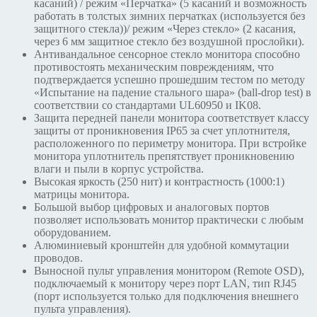
касаний) / режим «Перчатка» (5 касаний и возможность
работать в толстых зимних перчатках (используется без
защитного стекла))/ режим «Через стекло» (2 касания,
через 6 мм защитное стекло без воздушной прослойки).
Антивандальное сенсорное стекло монитора способно
противостоять механическим повреждениям, что
подтверждается успешно прошедшим тестом по методу
«Испытание на падение стального шара» (ball-drop test) в
соответствии со стандартами UL60950 и IK08.
Защита передней панели монитора соответствует классу
защиты от проникновения IP65 за счет уплотнителя,
расположенного по периметру монитора. При встройке
монитора уплотнитель препятствует проникновению
влаги и пыли в корпус устройства.
Высокая яркость (250 нит) и контрастность (1000:1)
матрицы монитора.
Большой выбор цифровых и аналоговых портов
позволяет использовать монитор практически с любым
оборудованием.
Алюминиевый кронштейн для удобной коммутации
проводов.
Выносной пульт управления монитором (Remote OSD),
подключаемый к монитору через порт LAN, тип RJ45
(порт используется только для подключения внешнего
пульта управления).