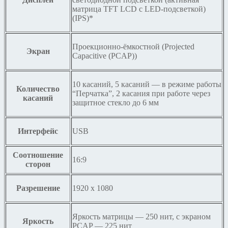
матрица TFT LCD с LED-подсветкой)
(IPS)*
Проекционно-ёмкостной (Projected
Экран
Capacitive (PCAP))
10 касаний, 5 касаний — в режиме работы
Количество
“Перчатка”, 2 касания при работе через
касаний
защитное стекло до 6 мм
Интерфейс
USB
Соотношение
16:9
сторон
Разрешение
1920 x 1080
Яркость матрицы — 250 нит, с экраном
Яркость
PCAP — 225 нит