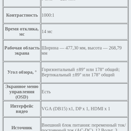
Контрастность
1000:1
Время отклика,
14 мс
мс
Рабочая область
Ширина — 477,30 мм, высота — 268,79
экрана
мм
Горизонтальный ±89° или 178° общий;
Угол обзора, °
Вертикальный ±89° или 178° общий
Экранное меню
управления
Есть
(OSD)
Интерфейс
VGA (DB15) х1, DP x 1, HDMI x 1
видео
Внешний блок питания: переменный ток/
Источник
постоянный ток (AC-DC), 12 Вольт, 3