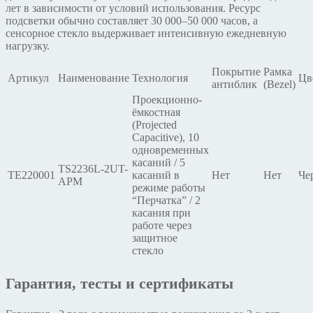
лет в зависимости от условий использования. Ресурс
подсветки обычно составляет 30 000–50 000 часов, а
сенсорное стекло выдерживает интенсивную ежедневную
нагрузку.
Покрытие
Рамка
Артикул
Наименование
Технология
Цв
антиблик
(Bezel)
Проекционно-
ёмкостная
(Projected
Capacitive), 10
одновременных
касаний / 5
TS2236L-2UT-
TE220001
касаний в
Нет
Нет
Че
APM
режиме работы
“Перчатка” / 2
касания при
работе через
защитное
стекло
Гарантия, тесты и сертификаты