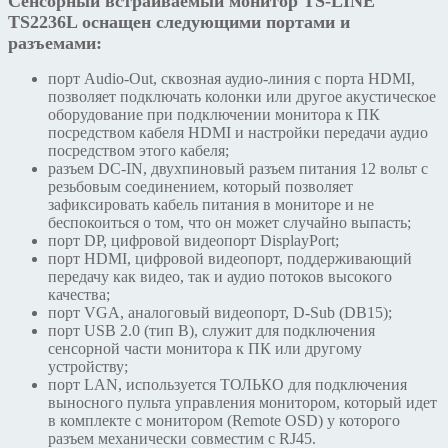
Сенсорный встраиваемый монитор TS-LINE
TS2236L оснащен следующими портами и
разъемами:
порт Audio-Out, сквозная аудио-линия с порта HDMI,
позволяет подключать колонки или другое акустическое
оборудование при подключении монитора к ПК
посредством кабеля HDMI и настройки передачи аудио
посредством этого кабеля;
разъем DC-IN, двухпиновый разъем питания 12 вольт с
резьбовым соединением, который позволяет
зафиксировать кабель питания в мониторе и не
беспокоиться о том, что он может случайно выпасть;
порт DP, цифровой видеопорт DisplayPort;
порт HDMI, цифровой видеопорт, поддерживающий
передачу как видео, так и аудио потоков высокого
качества;
порт VGA, аналоговый видеопорт, D-Sub (DB15);
порт USB 2.0 (тип B), служит для подключения
сенсорной части монитора к ПК или другому
устройству;
порт LAN, используется ТОЛЬКО для подключения
выносного пульта управления монитором, который идет
в комплекте с монитором (Remote OSD) у которого
разъем механически совместим с RJ45.