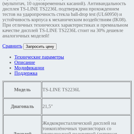
(мультитач, 10 одновременных касаний). Антивандальность
дисплея TS-LINE TS2236L подтверждена прохождением
тестов на ударопрочность стекла ball-drop test (UL60950) и
устойчивость корпуса к механическим воздействиям (IK08).
При отличных технических характеристиках и премиальном
качестве дисплей TS-LINE TS2236L стоит на 30% дешевле
аналогичных моделей!
Сравнить
Запросить цену
Технические параметры
Описание
Модификации
Поддержка
Модель
TS-LINE TS2236L
Диагональ
21,5"
Жидкокристаллический дисплей на
тонкоплёночных транзисторах со
Дисплей
светодиодной подсветкой (активная